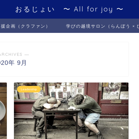
おるじょい 〜 All for joy 〜
応援企画（クラファン）
学びの越境サロン（らんぼう × 
ARCHIVES ―
020年 9月
Leadership