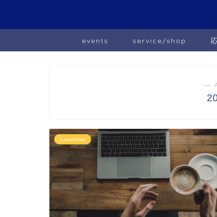
events
service/shop
― 
2
Leadership