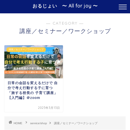
おるじょい 〜 All for joy 〜
― CATEGORY ―
講座／セミナー／ワークショップ
講座／セミナー／ワークショップ
日常の会話を変えるだけで 自
分で考え行動する子に育つ
「旅する校長の 子育て講座」
【入門編】＠zoom
2025年3月13日
HOME
service/shop
講座／セミナー／ワークショップ