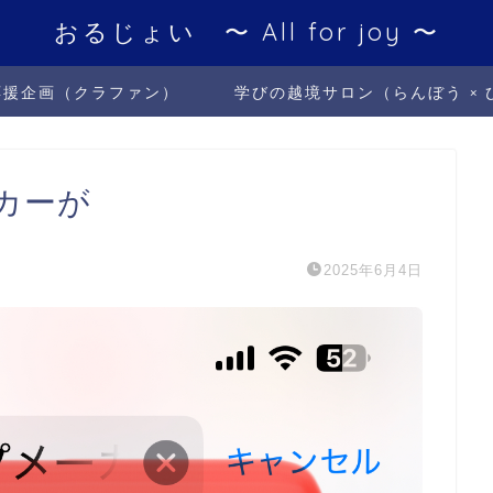
おるじょい 〜 All for joy 〜
応援企画（クラファン）
学びの越境サロン（らんぼう × 
カーが
2025年6月4日