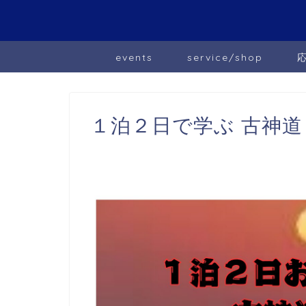
events
service/shop
１泊２日で学ぶ 古神道と太