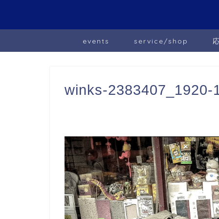
events
service/shop
winks-2383407_1920-