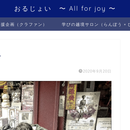
おるじょい 〜 All for joy 〜
応援企画（クラファン）
学びの越境サロン（らんぼう × 
1
2020年9月20日